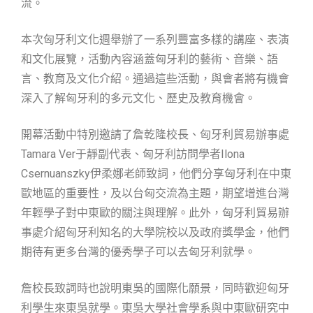
流。
本次匈牙利文化週舉辦了一系列豐富多樣的講座、表演
和文化展覽，活動內容涵蓋匈牙利的藝術、音樂、語
言、教育及文化介紹。通過這些活動，與會者將有機會
深入了解匈牙利的多元文化、歷史及教育機會。
開幕活動中特別邀請了詹乾隆校長、匈牙利貿易辦事處
Tamara Ver于靜副代表、匈牙利訪問學者Ilona
Csernuanszky伊柔娜老師致詞，他們分享匈牙利在中東
歐地區的重要性，及以台匈交流為主題，期望增進台灣
年輕學子對中東歐的關注與理解。此外，匈牙利貿易辦
事處介紹匈牙利知名的大學院校以及政府獎學金，他們
期待有更多台灣的優秀學子可以去匈牙利就學。
詹校長致詞時也說明東吳的國際化願景，同時歡迎匈牙
利學生來東吳就學。東吳大學社會學系與中東歐研究中