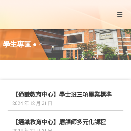
學生專區 ● ○
教
【通識教育中心】學士班三項畢業標準
查
學
2024 年 12 月 31 日
看
更
創
多
➔
【通識教育中心】磨課師多元化課程
新
2024 年 12 月 31 日