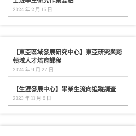
士班學生研究作業要點
2024 年 2 月 16 日
產
【東亞區域發展研究中心】東亞研究與跨
查
領域人才培育課程
學
看
更
2024 年 9 月 27 日
連
多
➔
結
【生涯發展中心】畢業生流向追蹤調查
2023 年 11 月 6 日
高