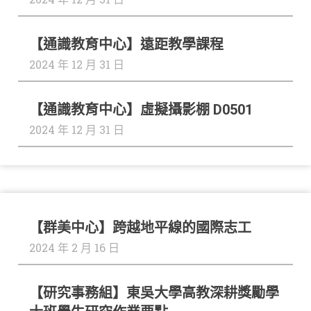
【通識教育中心】遠距教學課程
2024 年 12 月 31 日
【通識教育中心】虛擬攝影棚 D0501
2024 年 12 月 31 日
社
【群美中心】跨越地平線的國際志工
查
會
2024 年 2 月 16 日
看
更
責
多
➔
【研究事務組】東吳大學高教深耕獎勵學
任