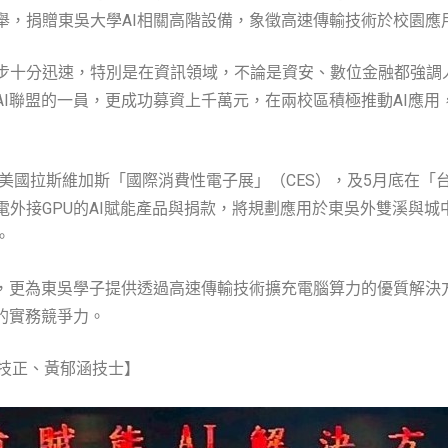
舉，捐贈東吳大學AI相關高階設備，象徵高速傳輸技術於校園應
步十分迅速，特別是在資訊領域，不論是資安、數位金融都強調
I聯盟的一員，更成功募資上千萬元，在兩校區積極推動AI應
美國拉斯維加斯「國際消費性電子展」（CES），及5月底在「台
外接GPU的AI賦能產品與捐款，將規劃應用於東吳外雙溪與
。
範，更為東吳學子提供透過高速傳輸技術擴充電腦算力的優質解決
的實務競爭力。
真技正、黃郁涵技士】