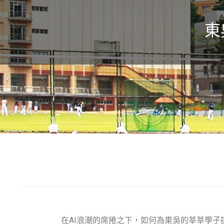
東
在AI浪潮的席捲之下，如何為東吳的莘莘學