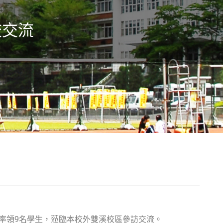
校交流
當課長率領9名學生，蒞臨本校外雙溪校區參訪交流。