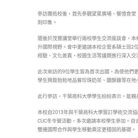
參訪團抵校後，首先參觀望星廣場、餐憶食堂
刻印象。
隨後於茂豐講堂舉行兩校學生交流座談會，本
升國際視野。會中更邀請本校企管系碩士班2
經驗、文化差異、校園生活等議題進行深入交
此次來訪的9位學生皆為首次出國，為使他們
學生興致勃勃地品嘗珍珠奶茶、鹽酥雞等在地
此行參訪，千葉商科大學學生紛紛表示，能親
本校自2013年與千葉商科大學簽訂學術交流協議
CUC冬令營活動，多次邀請本校學生參加。
雙邊國際合作與學生移動奠定更穩固的基礎。