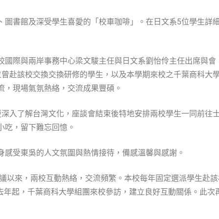
、圖書館及深受學生喜愛的「校車咖啡」。在日文系5位學生詳
校國際與兩岸事務中心梁文駿主任與日文系劉怡伶主任出席與會
位曾赴該校交換交換研修的學生，以及本學期來校之千葉商科大
流，現場氣氛熱絡，交流成果豐碩。
更深入了解台灣文化，座談會結束後特地安排兩校學生一同前往
小吃，留下難忘回憶。
身感受東吳的人文氛圍與熱情接待，備感溫馨與感謝。
以來，兩校互動熱絡，交流頻繁。本校每年固定選派學生赴該校交換研修，
自去年起，千葉商科大學組團來校參訪，建立良好互動關係。此次