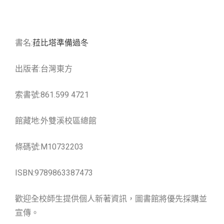
書名:
菈比塔準備過冬
出版者:台灣東方
索書號:861.599 4721
館藏地:外雙溪校區總館
條碼號:M10732203
ISBN:9789863387473
歡迎全校師生提供個人新著資訊，圖書館將優先採購並
宣傳。