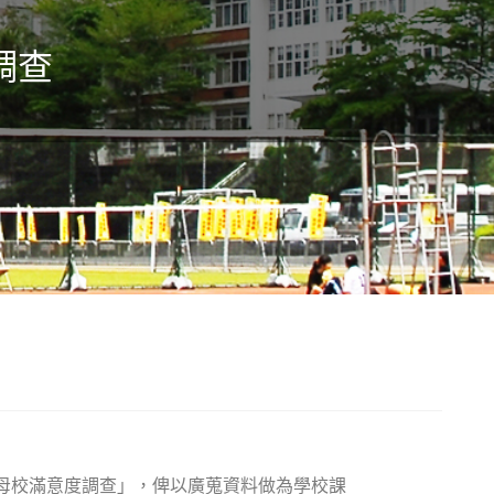
調查
母校滿意度調查」，俾以廣蒐資料做為學校課