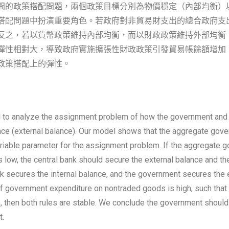
間的政策搭配問題，兩個政策目標分別為物價穩定（內部均衡）
搭配問題中扮演重要角色。若政府對非貿易財支出的總合政府支
反之，若以貨幣政策維持內部均衡，而以財政政策維持外部均衡
彈性相對大，導致政府實施擴張性財政政策引發貿易帳餘額增加
政策搭配上的彈性。
to analyze the assignment problem of how the government and c
alance (external balance). Our model shows that the aggregate go
ariable parameter for the assignment problem. If the aggregate g
low, the central bank should secure the external balance and th
bank secures the internal balance, and the government secures the e
f government expenditure on nontraded goods is high, such that
ce, then both rules are stable. We conclude the government shou
t.