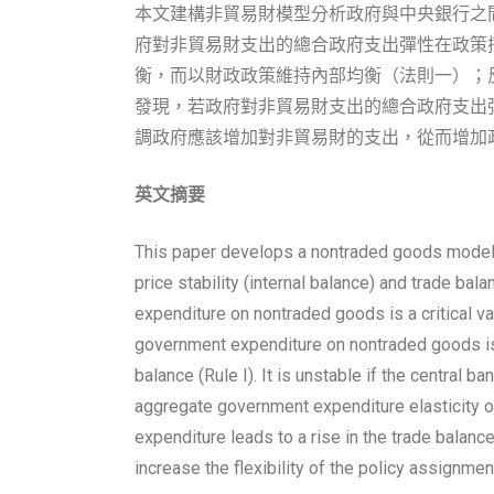
本文建構非貿易財模型分析政府與中央銀行之
府對非貿易財支出的總合政府支出彈性在政策
衡，而以財政政策維持內部均衡（法則一）；
發現，若政府對非貿易財支出的總合政府支出
調政府應該增加對非貿易財的支出，從而增加
英文摘要
This paper develops a nontraded goods model 
price stability (internal balance) and trade b
expenditure on nontraded goods is a critical v
government expenditure on nontraded goods is 
balance (Rule I). It is unstable if the central 
aggregate government expenditure elasticity o
expenditure leads to a rise in the trade balan
increase the flexibility of the policy assignmen