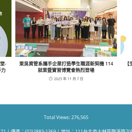
堂-
東吳資管系攜手企業打造學生職涯新契機 114
【生
爭力
就業暨實習博覽會熱烈登場
2025 年 11 月 7 日
Total Views:
276,565
471 | 傳真：(02)2883-1369 | 地址：111台北市士林區臨溪路