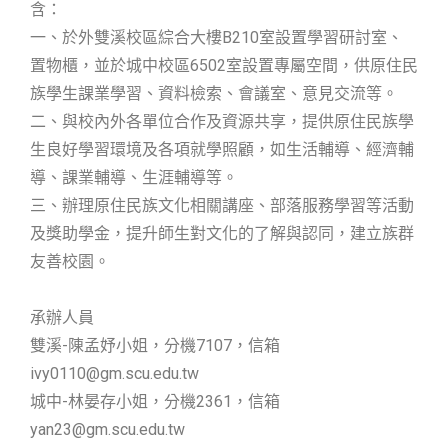
含：
一、於外雙溪校區綜合大樓B210室設置學習研討室、
置物櫃，並於城中校區6502室設置專屬空間，供原住民
族學生課業學習、資料檢索、會議室、意見交流等。
二、與校內外各單位合作及資源共享，提供原住民族學
生良好學習環境及各項就學照顧，如生活輔導、經濟輔
導、課業輔導、生涯輔導等。
三、辦理原住民族文化相關講座、部落服務學習等活動
及獎助學金，提升師生對文化的了解與認同，建立族群
友善校園。
承辦人員
雙溪-陳孟妤小姐，分機7107，信箱
ivy0110@gm.scu.edu.tw
城中-林晏存小姐，分機2361，信箱
yan23@gm.scu.edu.tw