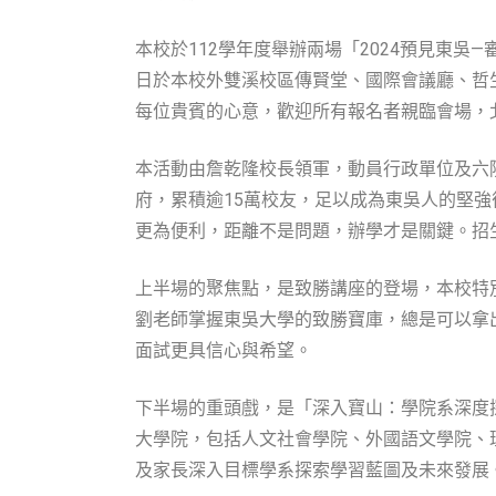
本校於112學年度舉辦兩場「2024預見東吳
日於本校外雙溪校區傳賢堂、國際會議廳、哲
每位貴賓的心意，歡迎所有報名者親臨會場，北
本活動由詹乾隆校長領軍，動員行政單位及六
府，累積逾15萬校友，足以成為東吳人的堅
更為便利，距離不是問題，辦學才是關鍵。招
上半場的聚焦點，是致勝講座的登場，本校特
劉老師掌握東吳大學的致勝寶庫，總是可以拿
面試更具信心與希望。
下半場的重頭戲，是「深入寶山：學院系深度
大學院，包括人文社會學院、外國語文學院、
及家長深入目標學系探索學習藍圖及未來發展