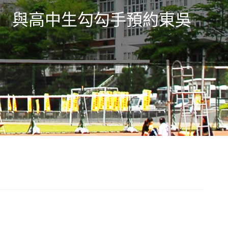
座 與高中生勾勾手預約東吳