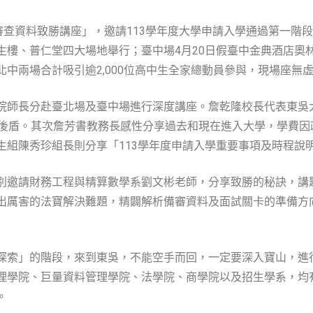
—審查資料致勝講座」，邀請113學年度大學申請入學通過第一階段
生樓、普仁堂四大場地舉行；臺中場4月20日假臺中金典酒店奧
中兩場合計吸引逾2,000位高中生全家總動員參與，現場座無
院師長分赴臺北場及臺中場進行深度講座。詹乾隆校長代表東吳大
強後盾。其次詹芳書教務長感性分享過去和現在進入大學，學費
生組陳秀珍組長則分享「113學年度申請入學重要事項及時程說
別邀請財務工程與精算數學系劉文彬老師，分享致勝的秘訣，講
出厲害的法寶解決難題，精闢解析備審資料及面試關卡的準備方
探索」的階段，來到東吳，不能空手而回，一定要深入寶山，進
理學院、巨量資料管理學院、法學院、商學院以及招生學系，均
。