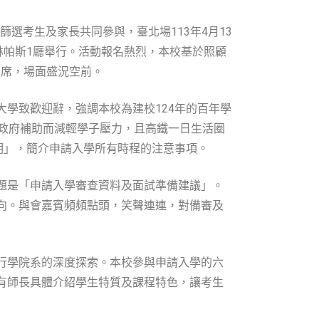
篩選考生及家長共同參與，臺北場113年4月13
林帕斯1廳舉行。活動報名熱烈，本校基於照顧
虛席，場面盛況空前。
學致歡迎辭，強調本校為建校124年的百年學
因政府補助而減輕學子壓力，且高鐵一日生活圈
明」，簡介申請入學所有時程的注意事項。
題是「申請入學審查資料及面試準備建議」。
向。與會嘉賓頻頻點頭，笑聲連連，對備審及
行學院系的深度探索。本校參與申請入學的六
有師長具體介紹學生特質及課程特色，讓考生