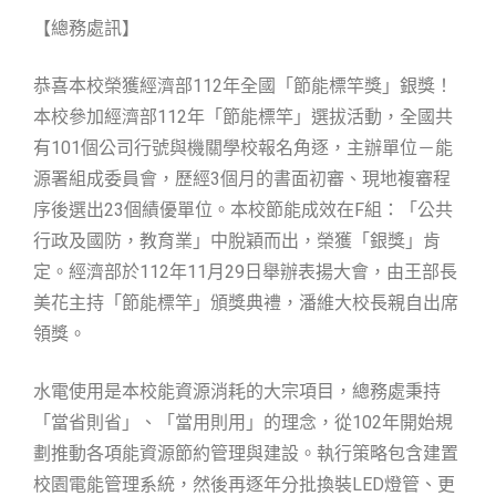
【總務處訊】
恭喜本校榮獲經濟部112年全國「節能標竿獎」銀獎！
本校參加經濟部112年「節能標竿」選拔活動，全國共
有101個公司行號與機關學校報名角逐，主辦單位－能
源署組成委員會，歷經3個月的書面初審、現地複審程
序後選出23個績優單位。本校節能成效在F組：「公共
行政及國防，教育業」中脫穎而出，榮獲「銀獎」肯
定。經濟部於112年11月29日舉辦表揚大會，由王部長
美花主持「節能標竿」頒獎典禮，潘維大校長親自出席
領獎。
水電使用是本校能資源消耗的大宗項目，總務處秉持
「當省則省」、「當用則用」的理念，從102年開始規
劃推動各項能資源節約管理與建設。執行策略包含建置
校園電能管理系統，然後再逐年分批換裝LED燈管、更