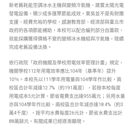
新老舊耗能空調冰水主機與變頻冷氣機、建置太陽光電
發電設備，積少成多匯聚節能成效。東吳並不是有財團
支援、經費充裕的學校，感謝教育部、經濟部與臺北市
政府的各項節能補助，本校可以配合編列部分自籌款，
就能採購獲得價格不斐的變頻冰水機組與冷氣機，陸續
完成老舊設備汰換。
依行政院「政府機關及學校用電效率管理計畫」規定，
機關學校112年用電效率應比104年（基準年）提升
10％。本校先以111學年用電量與104學年作比較，兩
校區合計年減達12.7%（約191萬度），若按本校每度
用電成本5元計算，節省電費支出達955萬元；另用水量
亦與104學年作比較，兩校區合計年減亦達18.4%（約3
萬4千度），按平均水費每度26元計，節省水費支出計
88萬餘元，有關成果已經逐漸顯現。