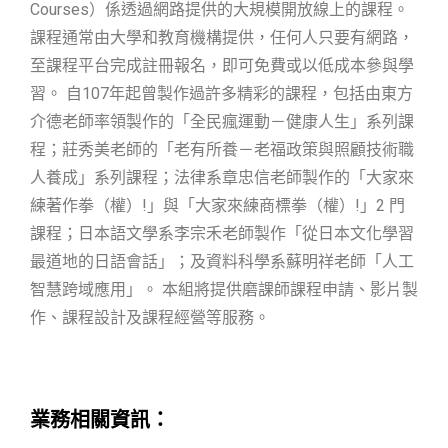
Courses）係透過網路提供的大規模開放線上的課程。
課程通常由大學和教育機構提供，任何人只要有網路，
至課程平台完成註冊報名，即可免費或以低成本參與學
習。 自107年起曾製作過許多精彩的課程，包括由東方
介德老師率領製作的「全民瘋運動－健康人生」系列課
程；莊秀美老師的「老有所養－老福政策與照顧技術職
人養成」系列課程；法律系章忠信老師製作的「大家來
練著作拳（權）!」與「大家來練商標拳（權）!」2 門
課程；日本語文學系李宗禾老師製作「從日本文化學習
最道地的日語會話」；及資料科學系蘇明祥老師「人工
智慧跨域應用」。 本組將提供磨課師課程申請、影片製
作、課程設計及課程經營等服務。
業務相關資訊：