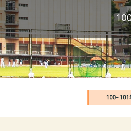
1
100~1