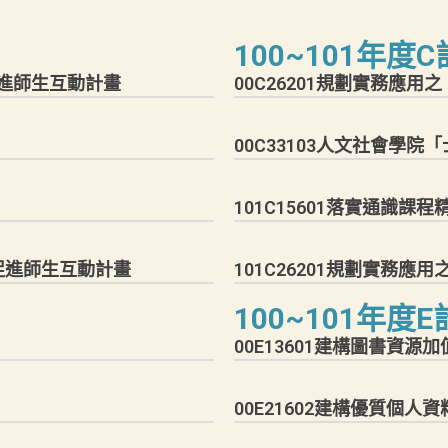
100~101年
促進師生互動計畫
00C26201規劃實務應
00C33103人文社會學
101C15601落實通識
，促進師生互動計畫
101C26201規劃實務應
100~101年
00E13601建構圖書資源
00E21602建構優質個人