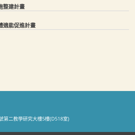
設施整建計畫
與體適能促進計畫
70號第二教學研究大樓5樓(D518室)