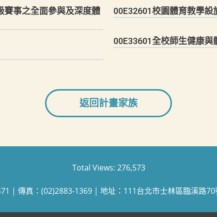
金牌級賽事之全面參與及深度體
00E32601校園體育教學
00E33601全校師生健康
返回計畫家族
Total Views:
276,573
471 | 傳真：(02)2883-1369 | 地址：111台北市士林區臨溪路