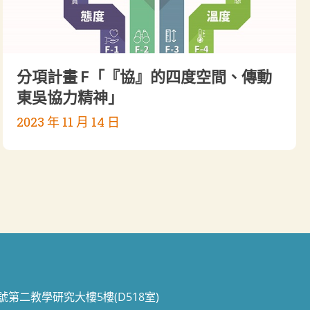
分項計畫 F「『協』的四度空間、傳動
東吳協力精神」
2023 年 11 月 14 日
70號第二教學研究大樓5樓(D518室)